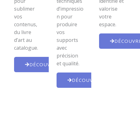
pour
techniques
identifie et
sublimer
d’impressio
valorise
vos
n pour
votre
contenus,
produire
espace.
du livre
vos
d’art au
supports
DÉCOUVR
catalogue.
avec
précision
et qualité.
DÉCOUVRIR
DÉCOUVRIR