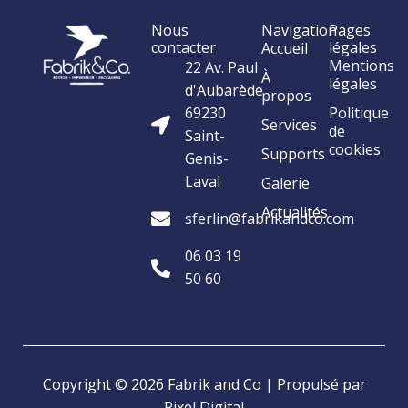
Nous
Navigation
Pages
contacter
légales
Accueil
Mentions
22 Av. Paul
À
légales
d'Aubarède
propos
69230
Politique
Services
de
Saint-
cookies
Supports
Genis-
Laval
Galerie
Actualités
sferlin@fabrikandco.com
06 03 19
50 60
Copyright © 2026 Fabrik and Co | Propulsé par
Pixel Digital