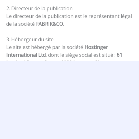
2. Directeur de la publication
Le directeur de la publication est le représentant légal
de la société
FABRIK&CO
.
3. Hébergeur du site
Le site est hébergé par la société
Hostinger
International Ltd
, dont le siège social est situé :
61
Lordou Vironos Street, 6023 Larnaca, Chypre
. Contact
:
https://www.hostinger.fr/contact
4. Propriété intellectuelle
La structure générale du site, ainsi que les textes,
graphismes, images, logos et icônes sont la propriété
exclusive de la société
FABRIK&CO
, sauf mentions
contraires. Toute reproduction, représentation,
modification, publication, adaptation de tout ou partie
des éléments du site, quel que soit le moyen ou le