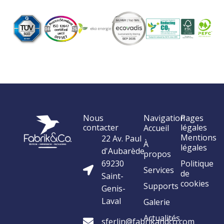
Nous
Navigation
Pages
contacter
légales
Accueil
Mentions
22 Av. Paul
À
légales
d'Aubarède
propos
69230
Politique
Services
de
Saint-
cookies
Supports
Genis-
Laval
Galerie
Actualités
sferlin@fabrikandco.com