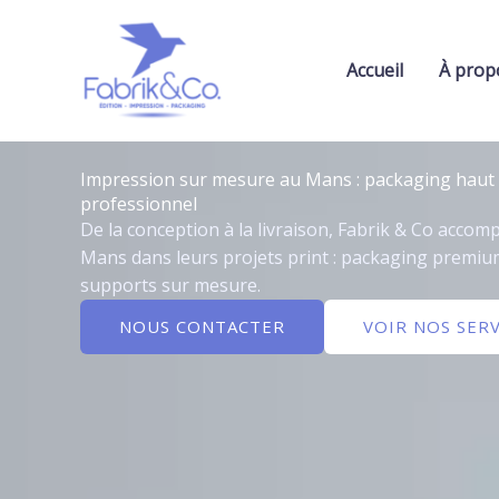
Aller
au
contenu
Accueil
À prop
Impression sur mesure au Mans : packaging haut 
professionnel
De la conception à la livraison, Fabrik & Co acco
Mans dans leurs projets print : packaging premium
supports sur mesure.
NOUS CONTACTER
VOIR NOS SERV