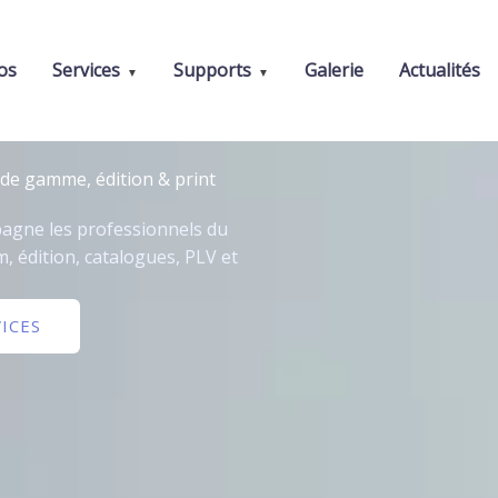
os
Services
Supports
Galerie
Actualités
de gamme, édition & print
mpagne les professionnels du
, édition, catalogues, PLV et
ICES